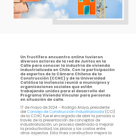
Un fructífero encuentro online tuvieron
diversos actores de la red de Juntos en la
Calle para conocer la industria de vivienda
industrializada en Chile. Con la participación
de expertos de la Cámara Chilena de la
Construcción (CCHC) y de la Universidad
Católica la instancia reunió a municipios y
organizaciones sociales que están
trabajando unidos para el desarrollo del
Programa Vivienda Vincular para personas
en situación de calle.
17 de mayo de 2024 – Rodrigo Araya, presidente
del
Consejo de Construcción Industrializada
(CCI)
de la CCHC fue el encargado de abrir la jornada a
través de la presentación de conceptos de
industrialización, un proceso destinado a mejorar
la productividad, los plazos y los costos entre
otros aspectos. Esta línea constructiva mejora la