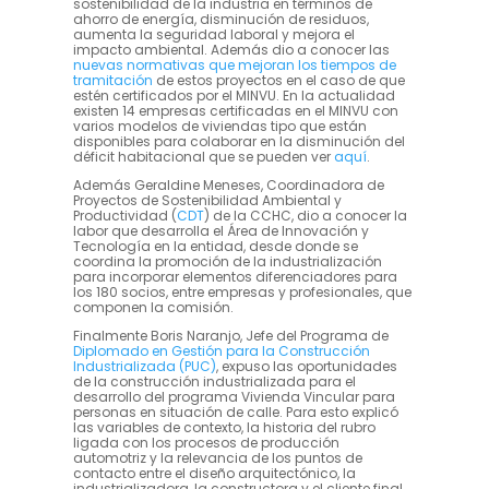
sostenibilidad de la industria en términos de
ahorro de energía, disminución de residuos,
aumenta la seguridad laboral y mejora el
impacto ambiental. Además dio a conocer las
nuevas normativas que mejoran los tiempos de
tramitación
de estos proyectos en el caso de que
estén certificados por el MINVU. En la actualidad
existen 14 empresas certificadas en el MINVU con
varios modelos de viviendas tipo que están
disponibles para colaborar en la disminución del
déficit habitacional que se pueden ver
aquí
.
Además Geraldine Meneses, Coordinadora de
Proyectos de Sostenibilidad Ambiental y
Productividad (
CDT
) de la CCHC, dio a conocer la
labor que desarrolla el Área de Innovación y
Tecnología en la entidad, desde donde se
coordina la promoción de la industrialización
para incorporar elementos diferenciadores para
los 180 socios, entre empresas y profesionales, que
componen la comisión.
Finalmente Boris Naranjo, Jefe del Programa de
Diplomado en Gestión para la Construcción
Industrializada (PUC)
, expuso las oportunidades
de la construcción industrializada para el
desarrollo del programa Vivienda Vincular para
personas en situación de calle. Para esto explicó
las variables de contexto, la historia del rubro
ligada con los procesos de producción
automotriz y la relevancia de los puntos de
contacto entre el diseño arquitectónico, la
industrializadora, la constructora y el cliente final.