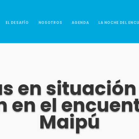
EL DESAFÍO
NOSOTROS
AGENDA
LA NOCHE DEL ENC
s en situación 
n en el encuent
Maipú