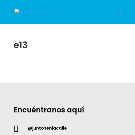
e13
Encuéntranos aquí

@juntosenlacalle