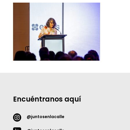
Encuéntranos aquí

@juntosenlacalle