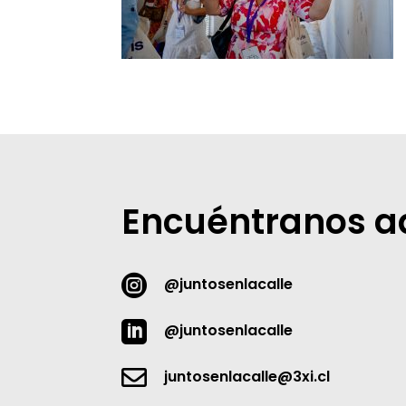
Encuéntranos a

@juntosenlacalle

@juntosenlacalle

juntosenlacalle@3xi.cl