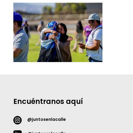
Encuéntranos aquí

@juntosenlacalle