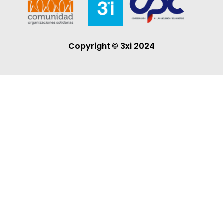
Copyright © 3xi 2024