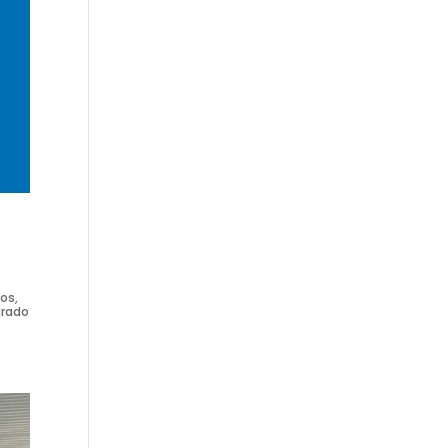
os,
grado