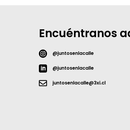
Encuéntranos a

@juntosenlacalle

@juntosenlacalle

juntosenlacalle@3xi.cl